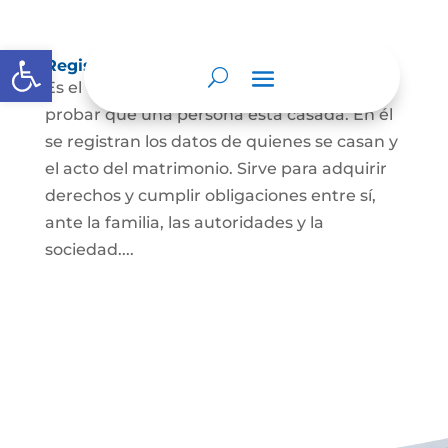
Abrir barra de herramientas
Registro Civil de Matrimonio
Es el documento público necesario para
probar que una persona está casada. En él
se registran los datos de quienes se casan y
el acto del matrimonio. Sirve para adquirir
derechos y cumplir obligaciones entre sí,
ante la familia, las autoridades y la
sociedad....