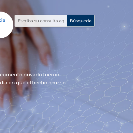
cia
documento privado fueron
día en que el hecho ocurrió.