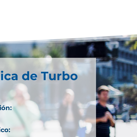
ica de Turbo
ión:
ico: