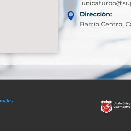
unicaturbo@sup
Dirección:

Barrio Centro, Ca
onales