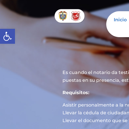
Inicio
Abrir barra de herramientas
Es cuando el notario da tes
puestas en su presencia, est
Requisitos:
Asistir personalmente a la n
Llevar la cédula de ciudadan
Llevar el documento que se 