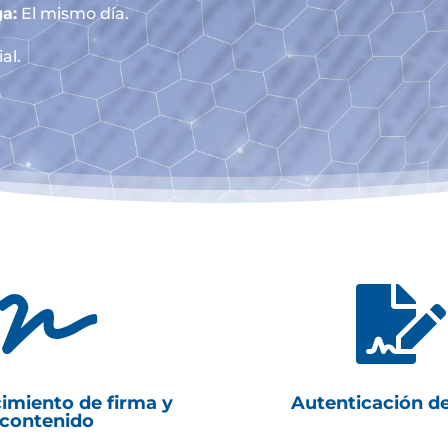
a:
El mismo día.
al.


imiento de firma y
Autenticación d
contenido