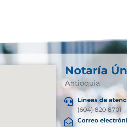
Notaría Ún
Antioquia
Líneas de atenc

(604) 820 8701
Correo electrón
