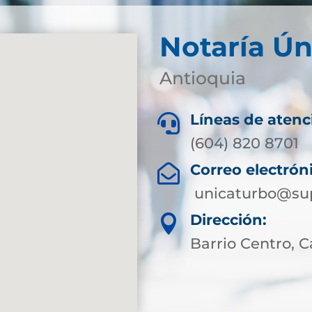
Notaría Ún
Antioquia
Líneas de atenc

(604) 820 8701
Correo electrón

unicaturbo@sup
Dirección:

Barrio Centro, Ca