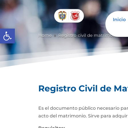
Inicio
Abrir barra de herramientas
Home
Registro civil de matrimonio
9
9
Registro Civil de M
Es el documento público necesario para
acto del matrimonio. Sirve para adquiri