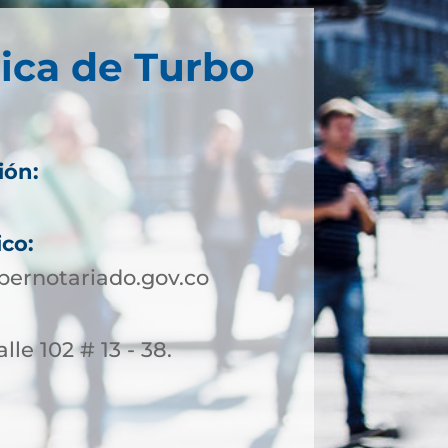
ica de Turbo
ión:
ico:
ernotariado.gov.co
lle 102 # 13 - 38.