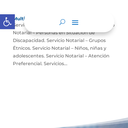
Abrir barra de herramientas
Multimedia
Servicio Notarial – Fuerzas Militares. Servicio
Notarial – Personas en Situación de
Discapacidad. Servicio Notarial – Grupos
Étnicos. Servicio Notarial – Niños, niñas y
adolescentes. Servicio Notarial – Atención
Preferencial. Servicios...