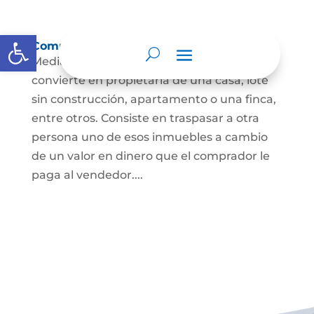
Abrir barra de herramientas
Compraventa de inmuebles
Mediante este contrato, una persona se
convierte en propietaria de una casa, lote
sin construcción, apartamento o una finca,
entre otros. Consiste en traspasar a otra
persona uno de esos inmuebles a cambio
de un valor en dinero que el comprador le
paga al vendedor....