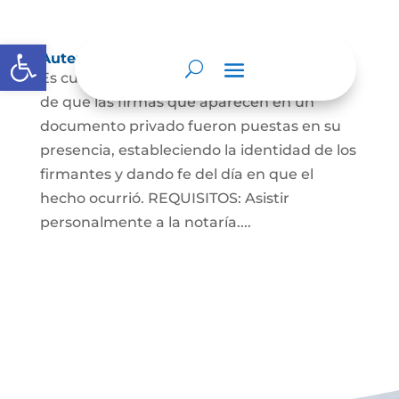
Abrir barra de herramientas
Autenticaciones
Es cuando el notario da testimonio escrito
de que las firmas que aparecen en un
documento privado fueron puestas en su
presencia, estableciendo la identidad de los
firmantes y dando fe del día en que el
hecho ocurrió. REQUISITOS: Asistir
personalmente a la notaría....