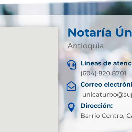
Notaría Ún
Antioquia
Líneas de atenc

(604) 820 8701
Correo electrón

unicaturbo@sup
Dirección:

Barrio Centro, Ca