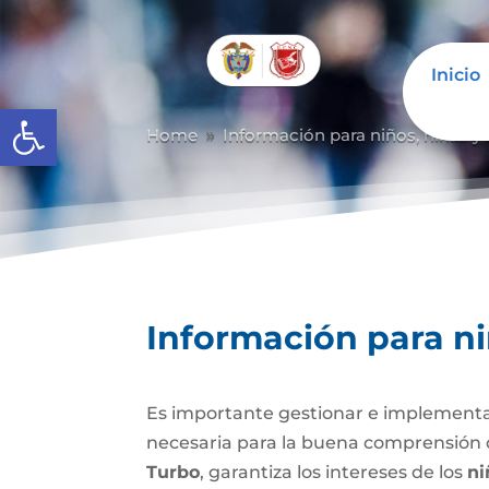
Inicio
Abrir barra de herramientas
Home
Información para niños, niñas y
9
Información para ni
Es importante gestionar e implementar
necesaria para la buena comprensión d
Turbo
, garantiza los intereses de los
ni