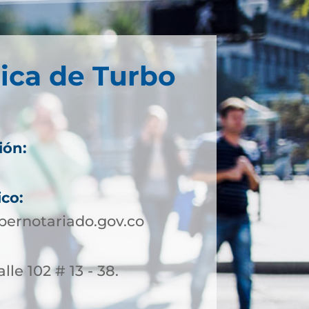
ica de Turbo
ión:
ico:
ernotariado.gov.co
lle 102 # 13 - 38.