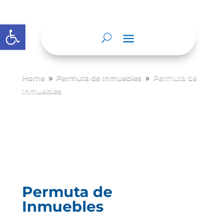
Abrir barra de herramientas
Home
Permuta de Inmuebles
Permuta de
9
9
Inmuebles
Permuta de
Inmuebles