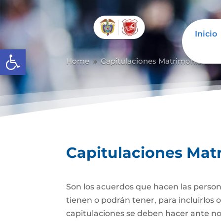
Inicio
Abrir barra de herramientas
Home
Capitulaciones Matrimoniales
9
Capitulaciones Mat
Son los acuerdos que hacen las person
tienen o podrán tener, para incluirlos 
capitulaciones se deben hacer ante no