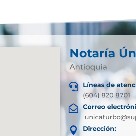
Notaría Ún
Antioquia
Líneas de atenc

(604) 820 8701
Correo electrón

unicaturbo@sup
Dirección:
