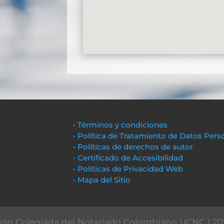
• Términos y condiciones
• Política de Tratamiento de Datos Pers
• Políticas de derechos de autor
• Certificado de Accesibilidad
• Políticas de Privacidad Web
• Mapa del Sitio
ón Colegiada del Notariado Colombiano UCNC | 20