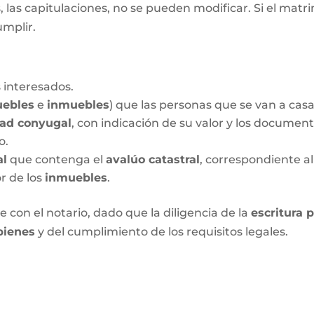
las capitulaciones, no se pueden modificar. Si el matrim
umplir.
 interesados.
ebles
e
inmuebles
) que las personas que se van a cas
dad conyugal
, con indicación de su valor y los documen
o.
al
que contenga el
avalúo catastral
, correspondiente al
or de los
inmuebles
.
 con el notario, dado que la diligencia de la
escritura 
bienes
y del cumplimiento de los requisitos legales.