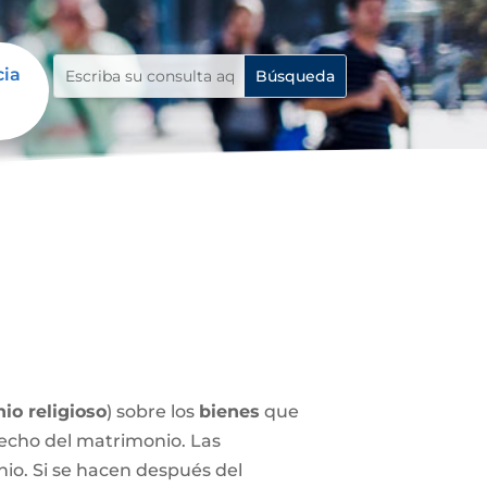
cia
io religioso
) sobre los
bienes
que
echo del matrimonio. Las
nio. Si se hacen después del