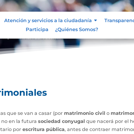
Atención y servicios a la ciudadanía
Transparen
Participa
¿Quiénes Somos?
Capitulaciones Matrimoniales
9
rimoniales
as que se van a casar (por
matrimonio civil
o
matrimon
o no en la futura
sociedad conyugal
que nacerá por el h
tario por
escritura pública
, antes de contraer matrimo