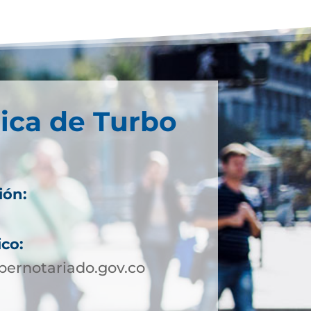
ica de Turbo
ión:
ico:
ernotariado.gov.co