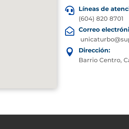
Líneas de atenc

(604) 820 8701
Correo electrón

unicaturbo@sup
Dirección:

Barrio Centro, Ca