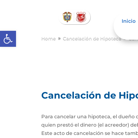
Inicio
Abrir barra de herramientas
Home
Cancelación de Hipoteca
Can
9
9
Cancelación de Hip
Para cancelar una hipoteca, el dueño d
quien prestó el dinero (el acreedor) de
Este acto de cancelación se hace tambi