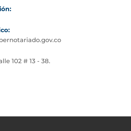
ión:
ico:
ernotariado.gov.co
lle 102 # 13 - 38.