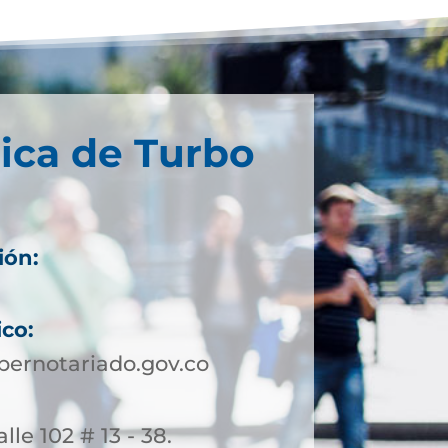
ica de Turbo
ión:
ico:
ernotariado.gov.co
lle 102 # 13 - 38.