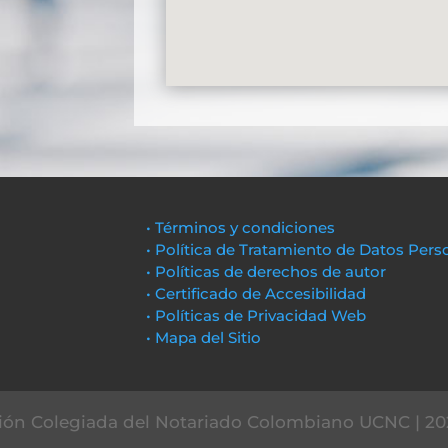
• Términos y condiciones
• Política de Tratamiento de Datos Pers
• Políticas de derechos de autor
• Certificado de Accesibilidad
• Políticas de Privacidad Web
• Mapa del Sitio
ón Colegiada del Notariado Colombiano UCNC | 20