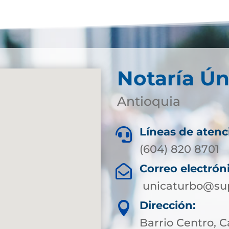
Notaría Ún
Antioquia
Líneas de atenc

(604) 820 8701
Correo electrón

unicaturbo@sup
Dirección:

Barrio Centro, Ca