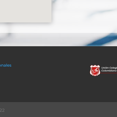
onales
22