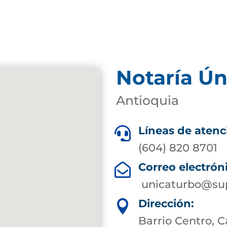
Notaría Ún
Antioquia
Líneas de atenc

(604) 820 8701
Correo electrón

unicaturbo@sup
Dirección:

Barrio Centro, Ca