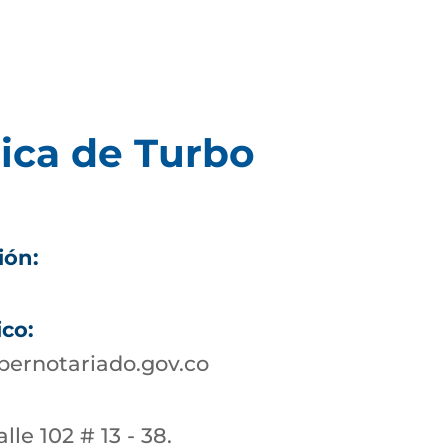
ica de Turbo
ión:
ico:
ernotariado.gov.co
lle 102 # 13 - 38.