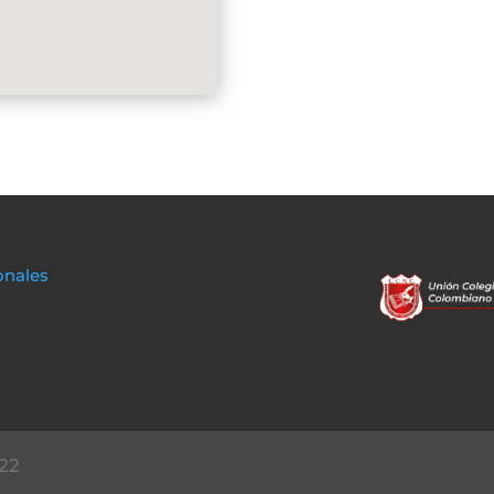
onales
22